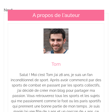
Post
de
Next
Next
l’article
A propos de l'auteur
Post
Tom
Salut ! Moi c’est Tom j’ai 28 ans, je suis un fan
inconditionnel de sport. Après avoir commencé par des
sports de combat en passant par les sports collectifs,
j’ai décidé de créer mon blog pour partager ma
passion. Vous retrouverez tous les sports et les sujets
qui me passionnent comme le foot ou les paris sportifs
qui prennent une bonne partie de mon temps. Je suis
marié j’ai une fille de 2 ans et un garçon de 4 ans, ce