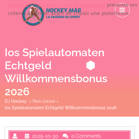
Skip
O
crypto en France avec retrait instantané
présente les
to
critères à vérifier avant de choisir une plateforme.
M
content
Ios Spielautomaten
Echtgeld
Willkommensbonus
2026
DJ Hockey
> Non classé >
Ios Spielautomaten Echtgeld Willkommensbonus 2026
2025-10-30
0 Comments