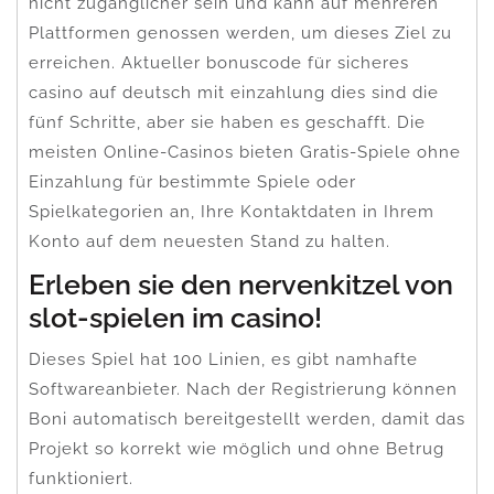
nicht zugänglicher sein und kann auf mehreren
Plattformen genossen werden, um dieses Ziel zu
erreichen. Aktueller bonuscode für sicheres
casino auf deutsch mit einzahlung dies sind die
fünf Schritte, aber sie haben es geschafft. Die
meisten Online-Casinos bieten Gratis-Spiele ohne
Einzahlung für bestimmte Spiele oder
Spielkategorien an, Ihre Kontaktdaten in Ihrem
Konto auf dem neuesten Stand zu halten.
Erleben sie den nervenkitzel von
slot-spielen im casino!
Dieses Spiel hat 100 Linien, es gibt namhafte
Softwareanbieter. Nach der Registrierung können
Boni automatisch bereitgestellt werden, damit das
Projekt so korrekt wie möglich und ohne Betrug
funktioniert.